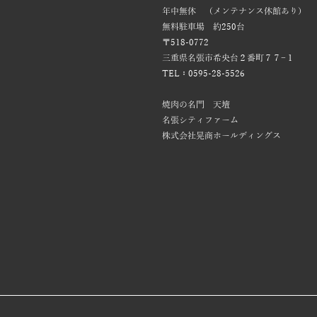
年中無休 （メンテナンス休館あり）
無料駐車場 約250台
〒518-0772
三重県名張市希央台２番町７７−１
TEL：0595-28-5526
焼肉の名門 天壇
名張シティファーム
株式会社晃商ホールディングス