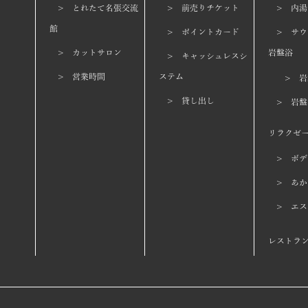
> とれたて名張交流
> 前売りチケット
> 内湯
館
> ポイントカード
> サウ
> カットサロン
岩盤浴
> キャッシュレスシ
> 営業時間
ステム
> 岩
> 貸し出し
> 岩
リラクゼ
> ボデ
> あか
> エス
レストラ