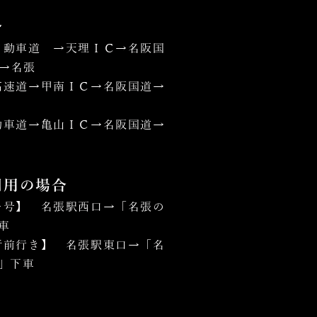
合
自動車道 →天理ＩＣ→名阪国
5→名張
高速道→甲南ＩＣ→名阪国道→
動車道→亀山ＩＣ→名阪国道→
利用の場合
ー号】 名張駅西口→「名張の
車
所前行き】 名張駅東口→「名
」下車