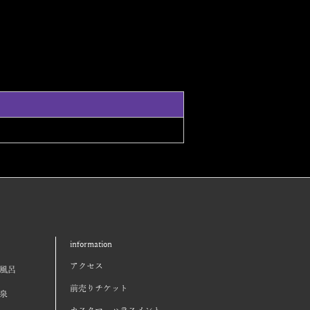
information
アクセス
風呂
前売りチケット
泉