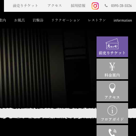
前売りチケット
アクセス
採用情報
0595-28-5526
案内
お風呂
岩盤浴
リラクゼーション
レストラン
information