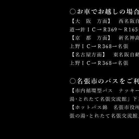
〇お車でお越しの場
【大 阪 方面】 西名阪
道→針ＩＣ→Ｒ369～Ｒ16
【京 都 方面】 新名神
上野ＩＣ→Ｒ368→名張
【名古屋方面】 東名阪自
上野ＩＣ→Ｒ368→名張
〇名張市のバスをご
【市内循環型バス ナッキ
湯･とれたて名張交流館」下
【ホットバス錦 名張市役
張の湯･とれたて名張交流館