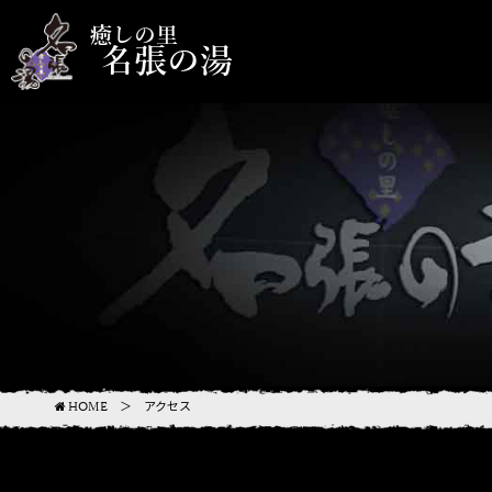
癒しの里
名張の湯
＞ アクセス
HOME